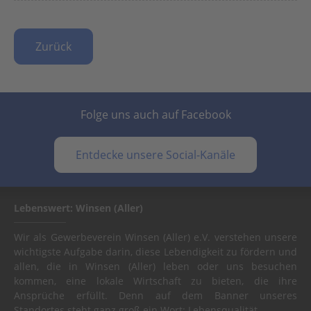
Zurück
Folge uns auch auf Facebook
Entdecke unsere Social-Kanäle
Lebenswert: Winsen (Aller)
Wir als Gewerbeverein Winsen (Aller) e.V. verstehen unsere
wichtigste Aufgabe darin, diese Lebendigkeit zu fördern und
allen, die in Winsen (Aller) leben oder uns besuchen
kommen, eine lokale Wirtschaft zu bieten, die ihre
Ansprüche erfüllt. Denn auf dem Banner unseres
Standortes steht ganz groß ein Wort: Lebensqualität.