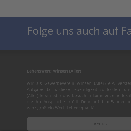
Folge uns auch auf 
Lebenswert: Winsen (Aller)
Wir als Gewerbeverein Winsen (Aller) e.V. verste
Aufgabe darin, diese Lebendigkeit zu fördern und
(Aller) leben oder uns besuchen kommen, eine lokal
die ihre Ansprüche erfüllt. Denn auf dem Banner un
ganz groß ein Wort: Lebensqualität.
Kontakt