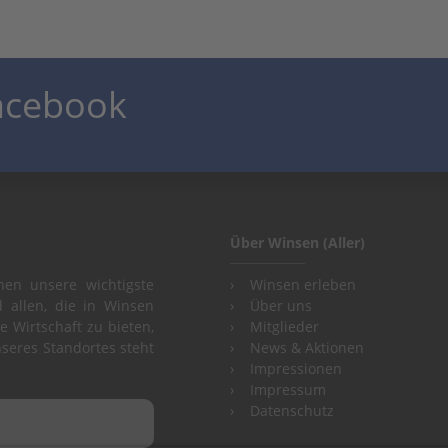
Facebook
Über Winsen (Aller)
hen unsere wichtigste
Winsen erleben
 allen, die in Winsen
Über uns
e Wirtschaft zu bieten,
Mitglieder
seres Standortes steht
News & Aktionen
Impressionen
Impressum
Datenschutz